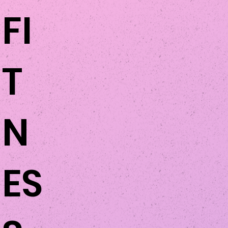
FI
T
N
ES