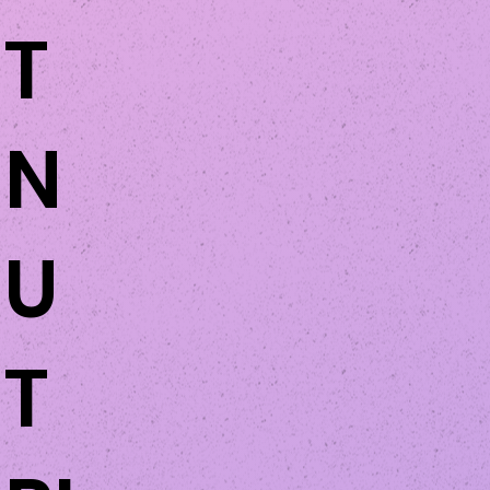
T
N
U
T