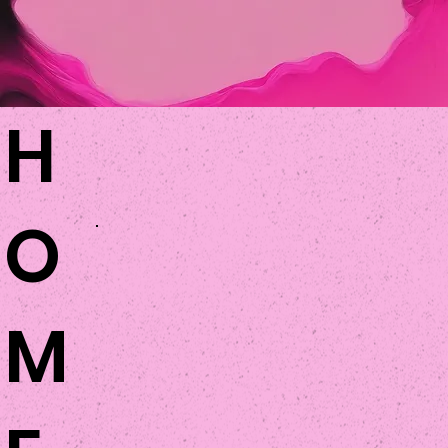
H
O
M