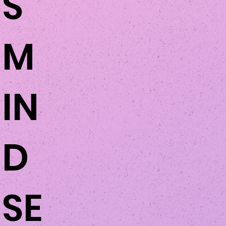
S
M
IN
D
SE