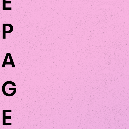
E
P
A
G
E